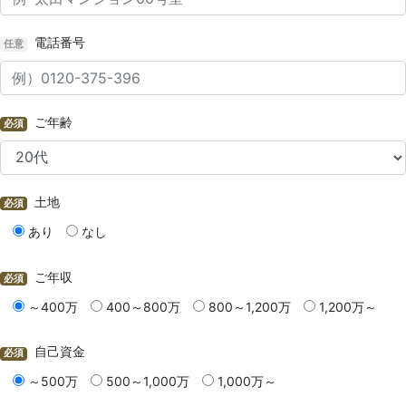
電話番号
任意
ご年齢
必須
土地
必須
あり
なし
ご年収
必須
～400万
400～800万
800～1,200万
1,200万～
自己資金
必須
～500万
500～1,000万
1,000万～